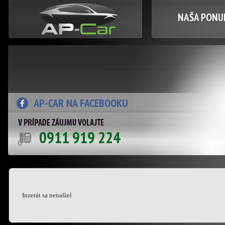
NAŠA PONUK
AP-CAR NA FACEBOOKU
0911 919 224
Inzerát sa nenašiel